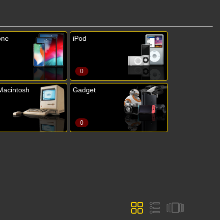
one
iPod
0
Macintosh
Gadget
0