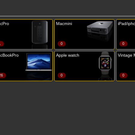
cPro
Macmini
iPad/iph
1
0
0
cBookPro
Apple watch
Vintage 
26
0
0