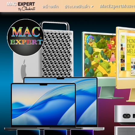
MacExpertMuze
หน้าหลัก
ประเภทสินค้า
หน้า
หลัก
MacExpertMuzeum
แจ้ง
ปัญหา
การ
ใช้
งาน
ติดต่อ
เรา
ประเภท
สินค้า