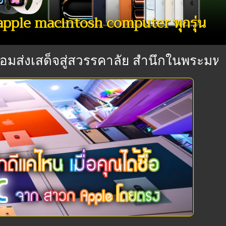
ขายสินค้า a
งเสด็จสู่สวรรคาลัย สำนึกในพระมหากรุณาธ