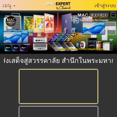
เมนู
เข้าสู่ระบบ
หน้า
หลัก
MacExpertMuzeum
แจ้ง
ขายสินค้า apple macintosh computer ทุกรุ่น
ปัญหา
การ
่งเสด็จสู่สวรรคาลัย สำนึกในพระมหากรุณ
ใช้
งาน
ติดต่อ
เรา
ประเภท
สินค้า