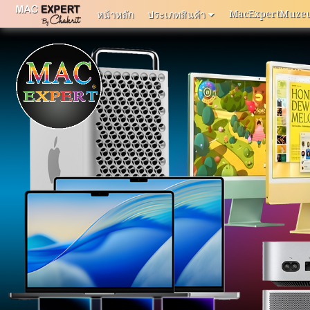
MacExpertMuze
หน้าหลัก
ประเภทสินค้า
หน้า
หลัก
MacExpertMuzeum
แจ้ง
ปัญหา
การ
ใช้
งาน
ติดต่อ
เรา
ประเภท
สินค้า