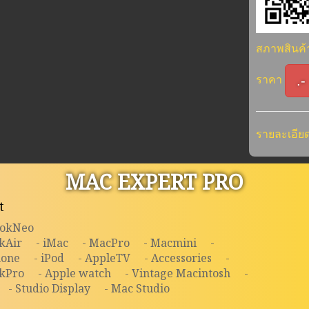
สภาพสินค
.-
ราคา
รายละเอียด
MAC EXPERT PRO
t
ookNeo
kAir
- iMac
- MacPro
- Macmini
-
hone
- iPod
- AppleTV
- Accessories
-
kPro
- Apple watch
- Vintage Macintosh
-
- Studio Display
- Mac Studio