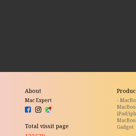
About
Produc
Mac Expert
- MacB
MacBoo
iPad/ip
MacBoo
Total vissit page
Gadget