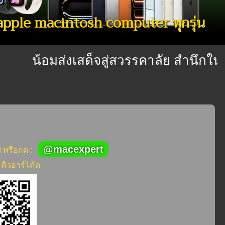
 apple macintosh computer ทุกรุ่น
น้อมส่งเสด็จสู่สวรรคาลัย สำนึกในพระ
@macexpert
d หรือกด :
คิวอาร์โค้ด