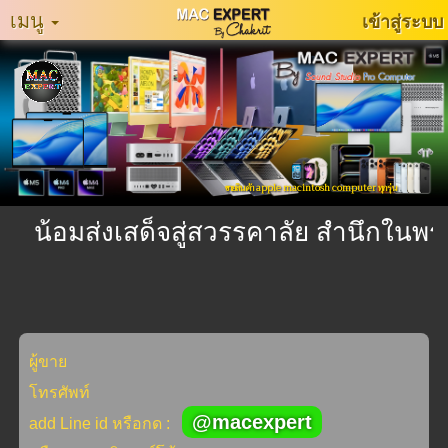
เมนู
เข้าสู่ระบบ
หน้า
หลัก
MacExpertMuzeum
แจ้ง
ขายสินค้า apple macintosh computer ทุกรุ่น
ปัญหา
การ
น้อมส่งเสด็จสู่สวรรคาลัย สำนึกในพระ
ใช้
งาน
ติดต่อ
เรา
ผู้ขาย
ประเภท
โทรศัพท์
สินค้า
@macexpert
add Line id หรือกด :