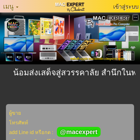
เมนู
เข้าสู่ระบบ
หน้า
หลัก
MacExpertMuzeum
แจ้ง
ขายสินค้า apple macintosh computer ทุกรุ่น
ปัญหา
การ
น้อมส่งเสด็จสู่สวรรคาลัย สำนึกในพร
ใช้
งาน
ติดต่อ
เรา
ผู้ขาย
ประเภท
โทรศัพท์
สินค้า
@macexpert
add Line id หรือกด :