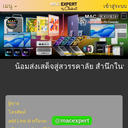
เมนู
เข้าสู่ระบบ
หน้า
หลัก
MacExpertMuzeum
แจ้ง
ขายสินค้า apple macintosh computer ทุกรุ่น
ปัญหา
การ
น้อมส่งเสด็จสู่สวรรคาลัย สำนึกในพ
ใช้
งาน
ติดต่อ
เรา
ผู้ขาย
ประเภท
โทรศัพท์
สินค้า
@macexpert
add Line id หรือกด :