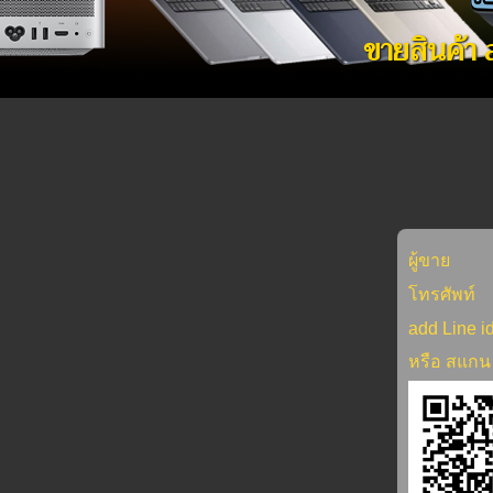
ขายสินค้า
น
ผู้ขาย
โทรศัพท์
add Line i
หรือ สแกน 