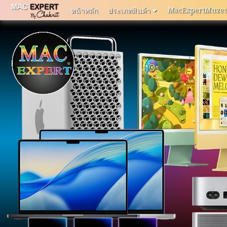
MacExpertMuze
หน้าหลัก
ประเภทสินค้า
หน้า
หลัก
MacExpertMuzeum
แจ้ง
ปัญหา
การ
ใช้
งาน
ติดต่อ
เรา
ประเภท
สินค้า