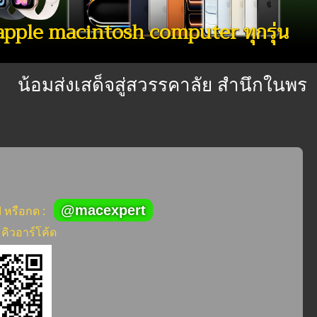
 apple macintosh computer ทุกรุ่น
้อมส่งเสด็จสู่สวรรคาลัย สำนึกในพระมหาก
@macexpert
d หรือกด :
คิวอาร์โค้ด