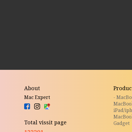
About
Produc
Mac Expert
- MacB
MacBoo
iPad/ip
MacBoo
Total vissit page
Gadget