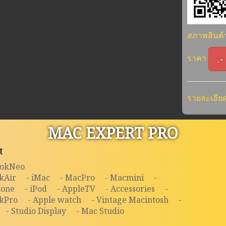
สภาพสินค
.-
ราคา
รายละเอียด
MAC EXPERT PRO
t
ookNeo
kAir
- iMac
- MacPro
- Macmini
-
hone
- iPod
- AppleTV
- Accessories
-
kPro
- Apple watch
- Vintage Macintosh
-
- Studio Display
- Mac Studio