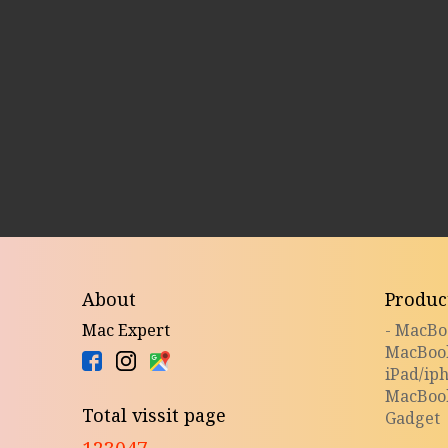
About
Produc
Mac Expert
- MacB
MacBoo
iPad/ip
MacBoo
Total vissit page
Gadget