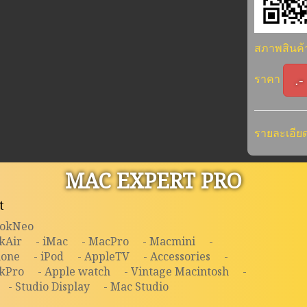
สภาพสินค
.-
ราคา
รายละเอียด
MAC EXPERT PRO
t
ookNeo
kAir
- iMac
- MacPro
- Macmini
-
hone
- iPod
- AppleTV
- Accessories
-
kPro
- Apple watch
- Vintage Macintosh
-
- Studio Display
- Mac Studio