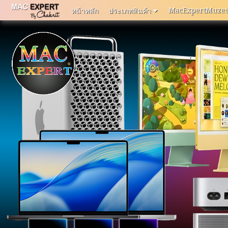
MacExpertMuze
หน้าหลัก
ประเภทสินค้า
หน้า
หลัก
MacExpertMuzeum
แจ้ง
ปัญหา
การ
ใช้
งาน
ติดต่อ
เรา
ประเภท
สินค้า