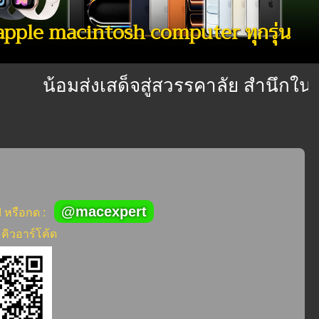
 apple macintosh computer ทุกรุ่น
น้อมส่งเสด็จสู่สวรรคาลัย สำนึกในพระม
@macexpert
d หรือกด :
คิวอาร์โค้ด