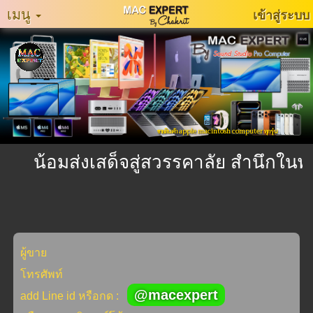
เมนู
เข้าสู่ระบบ
หน้า
หลัก
MacExpertMuzeum
แจ้ง
ขายสินค้า apple macintosh computer ทุกรุ่น
ปัญหา
การ
น้อมส่งเสด็จสู่สวรรคาลัย สำนึกในพร
ใช้
งาน
ติดต่อ
เรา
ผู้ขาย
ประเภท
โทรศัพท์
สินค้า
@macexpert
add Line id หรือกด :