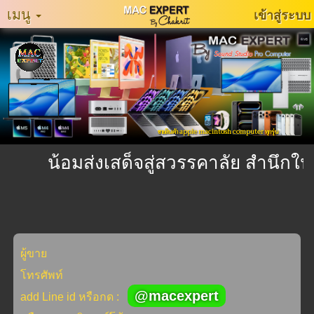
เมนู
เข้าสู่ระบบ
หน้า
หลัก
MacExpertMuzeum
แจ้ง
ขายสินค้า apple macintosh computer ทุกรุ่น
ปัญหา
การ
น้อมส่งเสด็จสู่สวรรคาลัย สำนึกใน
ใช้
งาน
ติดต่อ
เรา
ผู้ขาย
ประเภท
โทรศัพท์
สินค้า
@macexpert
add Line id หรือกด :