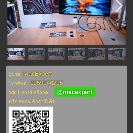
MacExpert
ผู้ขาย
0959046205
โทรศัพท์
@macexpert
add Line id หรือกด :
หรือ สแกน คิวอาร์โค้ด