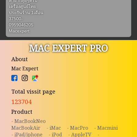
หายากสุดๆครับ

เครื่องศูนย์ไทย

ประกันร้าน 1เดือน

37500-

0959046205

Macexpert
MAC EXPERT PRO
About
Mac Expert
Total vissit page
123704
Product
- MacBookNeo
MacBookAir
- iMac
- MacPro
- Macmini
- iPad/iphone
- iPod
- AppleTV
-