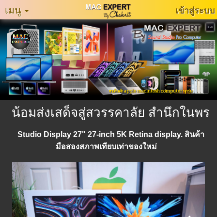
เมนู
เข้าสู่ระบบ
หน้า
หลัก
MacExpertMuzeum
แจ้ง
ขายสินค้า apple macintosh computer ทุกรุ่น
ปัญหา
การ
น้อมส่งเสด็จสู่สวรรคาลัย สำนึกในพระมห
ใช้
งาน
Studio Display 27" 27-inch 5K Retina display. สินค้า
มือสองสภาพเทียบเท่าของใหม่
ติดต่อ
เรา
ประเภท
สินค้า