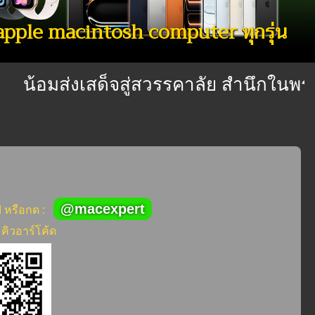
 apple macintosh computer ทุกรุ่น
น้อมส่งเสด็จสู่สวรรคาลัย สำนึกในพระมหา
@macexpert
d หรือกด :
คิวอาร์โค้ด