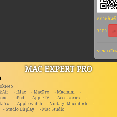
สภาพสินค
.-
ราคา
รายละเอียด
MAC EXPERT PRO
t
ookNeo
kAir
- iMac
- MacPro
- Macmini
-
hone
- iPod
- AppleTV
- Accessories
-
kPro
- Apple watch
- Vintage Macintosh
-
- Studio Display
- Mac Studio