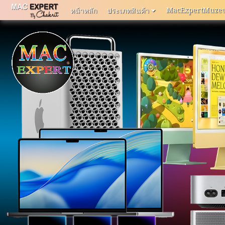
MacExpertMuze
หน้าหลัก
ประเภทสินค้า
หน้า
หลัก
MacExpertMuzeum
แจ้ง
ปัญหา
การ
ใช้
งาน
ติดต่อ
เรา
ประเภท
สินค้า