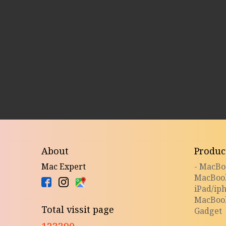
About
Produc
Mac Expert
- MacB
MacBoo
iPad/ip
MacBoo
Total vissit page
Gadget